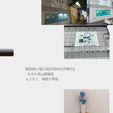
階段踊り場の花[2026/6/1(月曜日)]
今月の花は紫陽花
もうすぐ、梅雨の季節