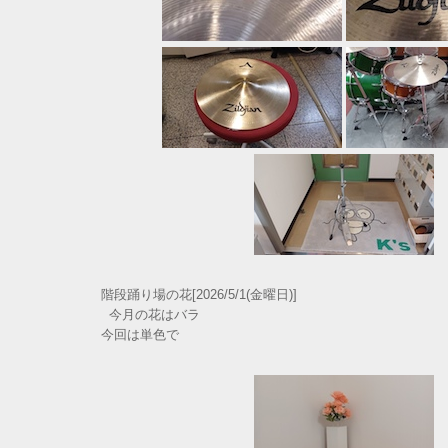
階段踊り場の花[2026/5/1(金曜日)]
今月の花はバラ
今回は単色で