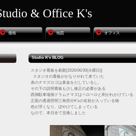
tudio & Office K's
価格
地図
オフィス
Studio K's BLOG
スタジオ看板を刷新[2026/06/30(火曜日)]
スタジオの看板がかなりやれて来ていた
表のナマズロゴは鼻血をだしているし、
その下の説明看板も少し修正の必要がある
西側駐車場側ドラムナマズはペロペロと剥がれかけている
正面の透過照明三角部分K'sの名前が入っている物
色が浮くなり、ぼやけてしまっている
なので、本日全て交換しました