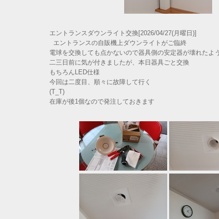
エントランスダウンライト交換[2026/04/27(月曜日)]
エントランスの自販機上ダウンライトがご臨終
電球を交換しても点かないので器具側の安定器が壊れたよ
二三日前に気が付きましたが、本日器具ごと交換
もちろんLED仕様
今回は二度目、順々に故障して行く
(T_T)
在庫が後1個なので発注しておきます