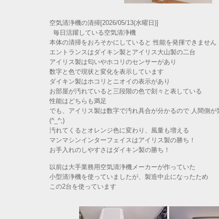
空気清浄機の清掃[2026/05/13(水曜日)]
毎日活躍している空気清浄機
本体の清掃をおろそかにしていると 性能を発揮できません
エントランスはダイキン製とアイリス大山製の二台
アイリス製は匂いやホコリのセンサーがあり
数字と色で現状と変化を表示しています
ダイキン製はホコリとニオイの表示があり
お部屋が汚れていると三段階の色で刻々と表している
性能はどちらも満足
でも、アイリス製は数字で汚れ具合が分かるので 人間側が
(^_^;)
汚れてくるとオレンジ色に変わり、風量も増える
マンマシンインターフェイスはアイリス製の勝ち！
お手入れのしやすさはダイキン製の勝ち！
以前は大手業務用空気清浄機メーカーが作っていた
小型清浄機を使っていましたが、製造中止になったため
この2台を使っています