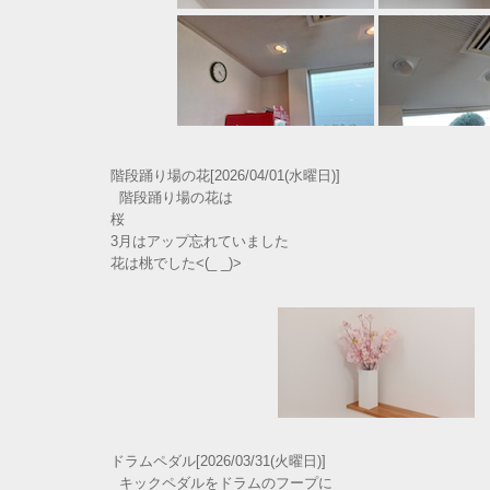
階段踊り場の花[2026/04/01(水曜日)]
階段踊り場の花は
桜
3月はアップ忘れていました
花は桃でした<(_ _)>
ドラムペダル[2026/03/31(火曜日)]
キックペダルをドラムのフープに