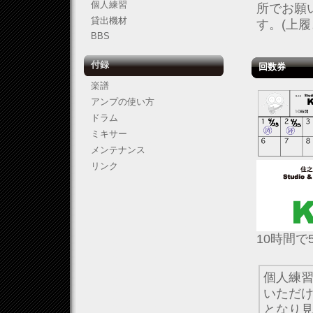
個人練習
所でお願
貸出機材
す。(上
BBS
付録
回数券
楽譜
アンプの使い方
ドラム
ミキサー
メンテナンス
リンク
10時間で
個人練
いただ
となり