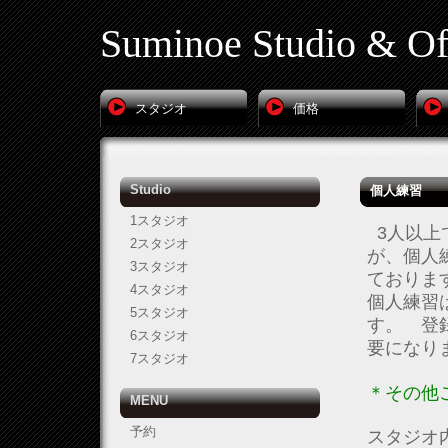
Suminoe Studio & Of
スタジオ
価格
Studio
個人練習
1スタジオ
3人以上
2スタジオ
が、個人
3スタジオ
ておりま
4スタジオ
個人練習
5スタジオ
す。 登
6スタジオ
要になり
7スタジオ
＊その他
MENU
予約
スタジオ